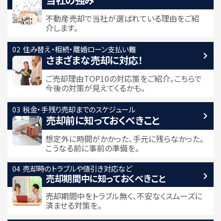
不動産売却で当社が選ばれている
理由をご紹
介します。
住み替え・相続・離婚
ローン支払い難
さまざまな売却に対応！
ご売却理由TOP10の対応策をご紹介。こちらで
今後の対策が見えてくるかも。
税金・手残り
売却までのスケジュール
売却前に知っておくべきこと
想定外に時間がかかった、手元に残らなかった。
こうなる前に事前の準備を。
売却時のトラブルや
値引き対応など
売却期間中に
知っておくべきこと
売却期間中をトラブル無く、不安なくスムーズに
済ませる対策を。