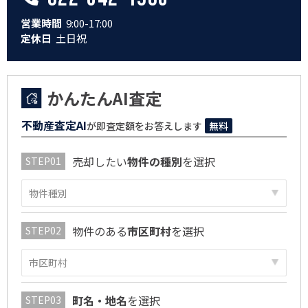
営業時間
9:00-17:00
定休日
土日祝
かんたんAI査定
不動産査定AI
が即査定額をお答えします
無料
売却したい
物件の種別
を選択
物件のある
市区町村
を選択
町名・地名
を選択