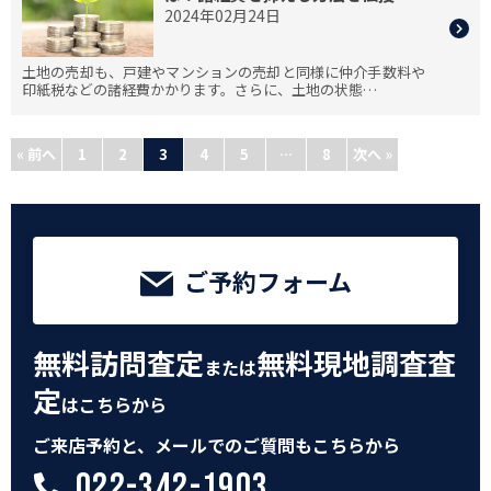
2024年02月24日
土地の売却も、戸建やマンションの売却と同様に仲介手数料や
印紙税などの諸経費かかります。さらに、土地の状態…
« 前へ
1
2
3
4
5
…
8
次へ »
ご予約フォーム
無料訪問査定
無料現地調査査
または
定
はこちらから
ご来店予約と、メールでのご質問もこちらから
022-342-1903