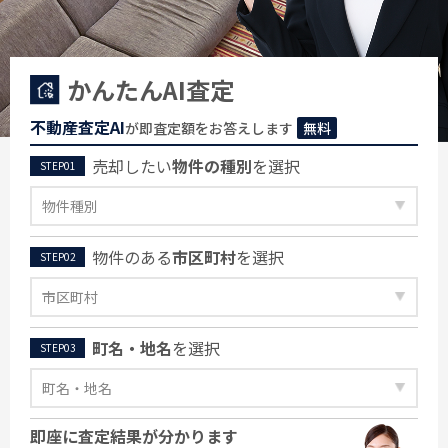
かんたんAI査定
不動産査定AI
が即査定額をお答えします
無料
売却したい
物件の種別
を選択
物件のある
市区町村
を選択
町名・地名
を選択
即座に査定結果が分かります