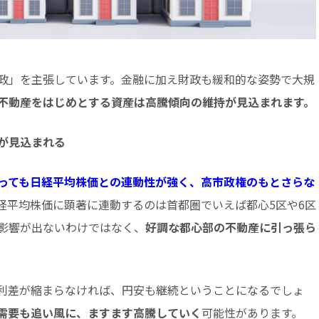
政」を主張しています。金融に加え財政も緩和的な姿勢で大規
不動産をはじめとする資産は高騰傾向の維持が見込まれます。
が見込まれる
っても日経平均株価との連動性が強く、高市政権のもとさらな
経平均株価に顕著に連動するのは首都圏でいえば都心5区や6区
影響が出ないわけではなく、
好調な都心部の不動産に引っ張ら
利差が縮まらなければ、円安も継続ということになるでしょ
需要も追い風に、ますます高騰していく
可能性があります。