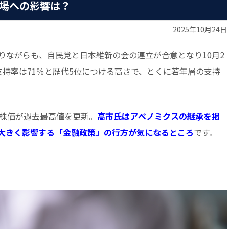
場への影響は？
2025年10月24日
りながらも、自民党と日本維新の会の連立が合意となり10月2
支持率は71％と歴代5位につける高さで、とくに若年層の支持
均株価が過去最高値を更新。
高市氏はアベノミクスの継承を掲
大きく影響する「金融政策」の行方が気になるところ
です。