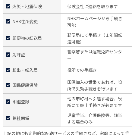
火災・地震保険
保険会社に連絡を取ります
NHKホームページから手続き
NHK住所変更
可能
郵便局にて手続き（１年間転
郵便物の転送届
送可能）
警察署または運転免許センタ
免許証
ー
転出・転入届
役所での手続き
国保加入の世帯であれば、役
国民健康保険
所で失効手続きを行います
他の市町村へ引越す場合、役
印鑑登録
所にて廃止手続きが必要です
児童手当、介護保険等、該当
福祉関係
する場合のみ
上記の他にも定期的な配送サービスの手続きなど、家庭によって手